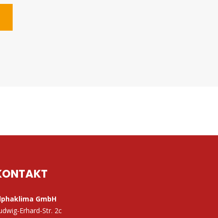
KONTAKT
lphaklima GmbH
udwig-Erhard-Str. 2c