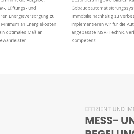
a-, Lüftungs- und
Gebäudeautomatisierungssyste
ren Energieversorgung zu
Immobilie nachhaltig zu verbes
m Minimum an Energiekosten
implementieren wir für die Aut
ein optimales Maß an
angepasste MSR-Technik. Verla
gewährleisten.
Kompetenz.
EFFIZIENT UND I
MESS- U
REGELUN