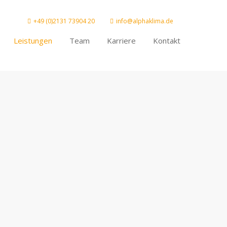
+49 (0)2131 73904 20
info@alphaklima.de
About us
Leistungen
Team
Karriere
Kontakt
Lorem ipsum dolor sit amet,
consectetuer adipiscing elit.
Aenean commodo ligula eget dolor.
Aenean massa. Cum sociis natoque
penatibus et magnis dis parturient
montes, nascetur ridiculus mus. Donec
quam felis, ultricies nec.